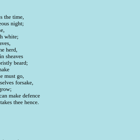
s the time,
eous night;
e,
th white;
aves,
he herd,
in sheaves
ristly beard;
make
e must go,
selves forsake,
 grow;
 can make defence
takes thee hence.