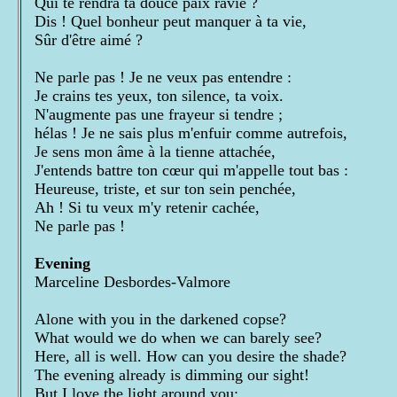
Qui te rendra ta douce paix ravie ?
Dis ! Quel bonheur peut manquer à ta vie,
Sûr d'être aimé ?
Ne parle pas ! Je ne veux pas entendre :
Je crains tes yeux, ton silence, ta voix.
N'augmente pas une frayeur si tendre ;
hélas ! Je ne sais plus m'enfuir comme autrefois,
Je sens mon âme à la tienne attachée,
J'entends battre ton cœur qui m'appelle tout bas :
Heureuse, triste, et sur ton sein penchée,
Ah ! Si tu veux m'y retenir cachée,
Ne parle pas !
Evening
Marceline Desbordes-Valmore
Alone with you in the darkened copse?
What would we do when we can barely see?
Here, all is well. How can you desire the shade?
The evening already is dimming our sight!
But I love the light around you;