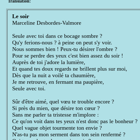
Translation:
Le soir
Marceline Desbordes-Valmore
Seule avec toi dans ce bocage sombre ?
Qu'y ferions-nous ? à peine on peut s'y voir.
Nous sommes bien ! Peux-tu désirer l'ombre ?
Pour se perdre des yeux c'est bien assez du soir !
Auprès de toi j'adore la lumière,
Et quand tes doux regards ne brillent plus sur moi,
Dès que la nuit a voilé ta chaumière,
Je me retrouve, en fermant ma paupière,
Seule avec toi.
Sûr d'être aimé, quel vœu te trouble encore ?
Si près du mien, que désire ton cœur ?
Sans me parler ta tristesse m'implore :
Ce qu'on voit dans tes yeux n'est donc pas le bonheur ?
Quel vague objet tourmente ton envie ?
N'as-tu pas mon serment dans ton sein renfermé ?