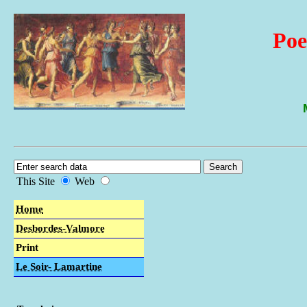
Poe
This Site
Web
Home
Desbordes-Valmore
Print
Le Soir- Lamartine