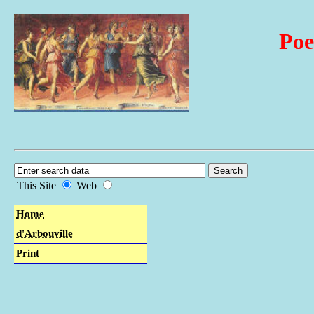
Poe
This Site
Web
Home
d'Arbouville
Print