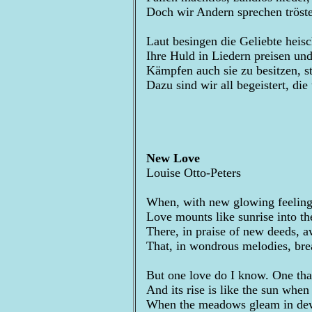
Doch wir Andern sprechen trösten
Laut besingen die Geliebte heis
Ihre Huld in Liedern preisen und 
Kämpfen auch sie zu besitzen, st
Dazu sind wir all begeistert, di
New Love
Louise Otto-Peters
When, with new glowing feelings
Love mounts like sunrise into the
There, in praise of new deeds, 
That, in wondrous melodies, brea
But one love do I know. One tha
And its rise is like the sun when
When the meadows gleam in dew 