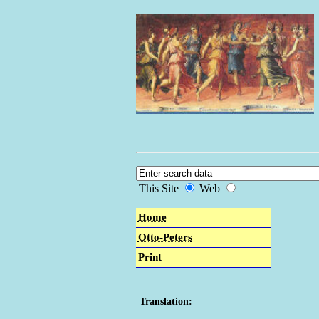
This Site
Web
Home
Otto-Peters
Print
Translation: