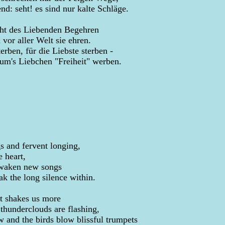
d: seht! es sind nur kalte Schläge.
cht des Liebenden Begehren
vor aller Welt sie ehren.
erben, für die Liebste sterben -
e um's Liebchen "Freiheit" werben.
 and fervent longing,
 heart,
awaken new songs
k the long silence within.
t shakes us more
 thunderclouds are flashing,
and the birds blow blissful trumpets