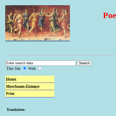
Poe
This Site
Web
Home
Meerbaum-Eisinger
Print
Translation: