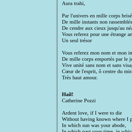
Aura trahi,
Par l'univers en mille corps brisé
De mille instants non rassemblés
De cendre aux cieux jusqu'au né
Vous referez pour une étrange a
Un seul trésor
Vous referez mon nom et mon i
De mille corps emportés par le j
Vive unité sans nom et sans visa
Cœur de l'esprit, ô centre du mi
Très haut amour.
Hail!
Catherine Pozzi
Ardent love, if I were to die
Without having known where I p
In which sun was your abode,
In which past your time, in whi