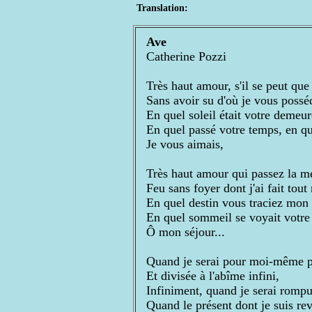
Translation:
Ave
Catherine Pozzi
Très haut amour, s'il se peut que
Sans avoir su d'où je vous possé
En quel soleil était votre demeur
En quel passé votre temps, en qu
Je vous aimais,
Très haut amour qui passez la m
Feu sans foyer dont j'ai fait tout
En quel destin vous traciez mon 
En quel sommeil se voyait votre 
Ô mon séjour...
Quand je serai pour moi-même 
Et divisée à l'abîme infini,
Infiniment, quand je serai rompu
Quand le présent dont je suis re