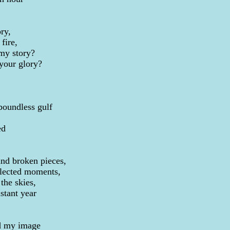
ry,
fire,
my story?
your glory?
 boundless gulf
ed
and broken pieces,
llected moments,
the skies,
stant year
d my image