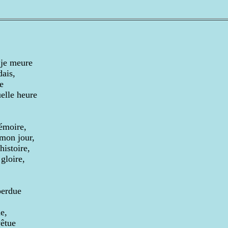
 je meure
dais,
e
elle heure
émoire,
 mon jour,
histoire,
gloire,
perdue
e,
vêtue