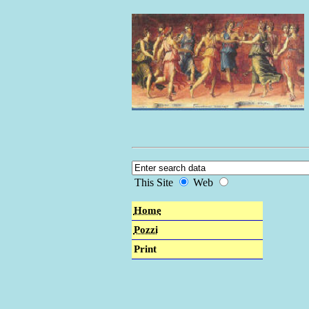
This Site
Web
Home
Pozzi
Print