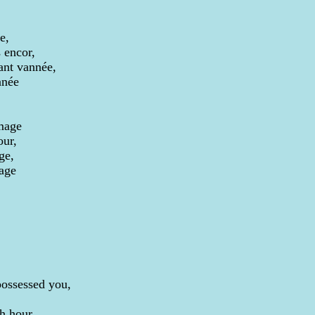
e,
 encor,
ant vannée,
nnée
mage
our,
ge,
rage
ossessed you,
ch hour